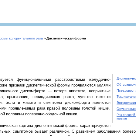
ормы колоректального рака
> Диспептическая форма
Диспептиче
зуется функциональными расстройствами желудочно-
Обтурацион
еские признаки диспептической формы проявляются болями
кишечного дискомфорта — потеря аппетита, неприятные
Псевдовосп
а, срыгивание, периодическая рвота, чувство тяжести
Токсико-ан
ти. Боли в животе и симптомы дискомфорта являются
Энтероколи
ими проявлениями рака правой половины толстой кишки.
Опухолевая
евой половины поперечно-ободочной кишки.
Рак толстой
колите
иническая картина диспептической формы характеризуется
льных симптомов бывает различной. С развитием заболевания болево