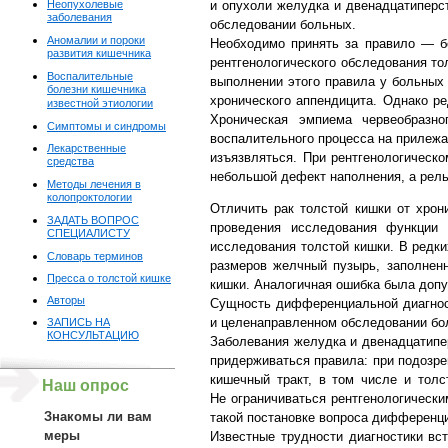
Неопухолевые
и опухоли желудка и двенадцатиперс
заболевания
обследовании больных.
Аномалии и пороки
Необходимо принять за правило — бо
развития кишечника
рентгенологического обследования тол
Воспалительные
выполнении этого правила у больных
болезни кишечника
хронического аппендицита. Однако р
известной этиологии
Хроническая эмпиема червеобразно
Симптомы и синдромы
воспалительного процесса на прилежа
Лекарственные
изъязвляться. При рентгенологическо
средства
небольшой дефект наполнения, а рель
Методы лечения в
колопроктологии
Отличить рак толстой кишки от хрон
ЗАДАТЬ ВОПРОС
проведения исследования функции ж
СПЕЦИАЛИСТУ
исследования толстой кишки. В редки
Словарь терминов
размеров желчный пузырь, заполнен
Пресса о толстой кишке
кишки. Аналогичная ошибка была доп
Авторы
Сущность дифференциальной диагност
и целенаправленном обследовании бо
ЗАПИСЬ НА
КОНСУЛЬТАЦИЮ
Заболевания желудка и двенадцатипе
придерживаться правила: при подозре
кишечный тракт, в том числе и толс
Наш опрос
Не ограничиваться рентгенологически
Знакомы ли вам
такой постановке вопроса дифференц
меры
Известные трудности диагностики вс