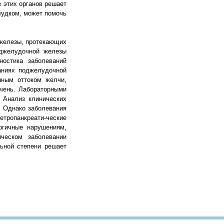
 этих органов решает
лудком, может помочь
 железы, протекающих
оджелудочной железы
остика заболеваний
аниях поджелудочной
нным оттоком желчи,
чень. Лабораторными
 Анализ клинических
. Однако заболевания
ропанкреати-ческие
огичные нарушениям,
ческом заболевании
ьной степени решает