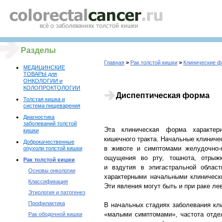
Разделы
Главная
>
Рак толстой кишки
>
Клинические ф
МЕДИЦИНСКИЕ
ТОВАРЫ для
ОНКОЛОГИИ и
КОЛОПРОКТОЛОГИИ
Диспептическая форма
Толстая кишка и
система пищеварения
Диагностика
заболеваний толстой
Эта клиническая форма характери
кишки
кишечного тракта. Начальные клинич
Доброкачественные
в животе и симптомами желудочно-
опухоли толстой кишки
ощущения во рту, тошнота, отрыжк
Рак толстой кишки
и вздутия в эпигастральной облас
Основы онкологии
характерными начальными клиническ
Классификация
Эти явления могут быть и при раке л
Этиология и патогенез
Профилактика
В начальных стадиях заболевания кл
«малыми симптомами», частота отде
Рак ободочной кишки