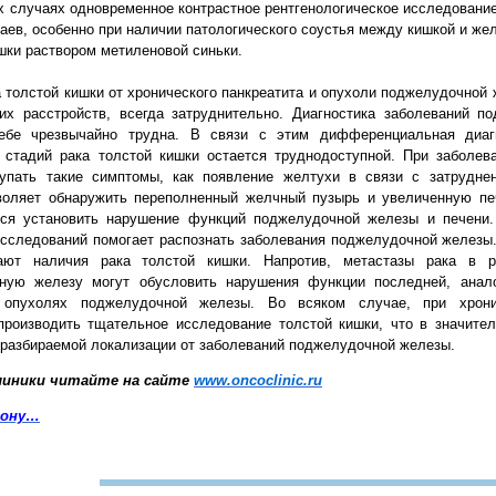
их случаях одновременное контрастное рентгенологическое исследование
чаев, особенно при наличии патологического соустья между кишкой и же
ишки раствором метиленовой синьки.
 толстой кишки от хронического панкреатита и опухоли поджелудочной
их расстройств, всегда затруднительно. Диагностика заболеваний п
ебе чрезвычайно трудна. В связи с этим дифференциальная диагн
стадий рака толстой кишки остается труднодоступной. При заболев
упать такие симптомы, как появление желтухи в связи с затрудне
оляет обнаружить переполненный желчный пузырь и увеличенную пе
ся установить нарушение функций поджелудочной железы и печени.
исследований помогает распознать заболевания поджелудочной железы
ют наличия рака толстой кишки. Напротив, метастазы рака в рет
ную железу могут обусловить нарушения функции последней, анал
опухолях поджелудочной железы. Во всяком случае, при хрони
роизводить тщательное исследование толстой кишки, что в значител
разбираемой локализации от заболеваний поджелудочной железы.
линики читайте на сайте
www.oncoclinic.ru
фону…