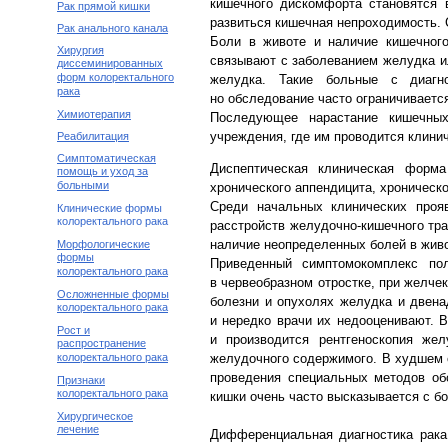
кишечного дискомфорта становятся
Рак прямой кишки
развиться кишечная непроходимость. 
Рак анального канала
Боли в животе и наличие кишечного
Хирургия
связывают с заболеванием желудка и
диссеминированных
форм колоректального
желудка. Такие больные с диагно
рака
но обследование часто ограничиваетс
Химиотерапия
Последующее нарастание кишечных
учреждения, где им проводится клинич
Реабилитация
Симптоматическая
Диспептическая клиническая форм
помощь и уход за
больными
хронического аппендицита, хроническ
Среди начальных клинических проя
Клинические формы
колоректального рака
расстройств желудочно-кишечного тра
наличие неопределенных болей в живо
Морфологические
формы
Приведенный симптомокомплекс по
колоректального рака
в червеобразном отростке, при желче
Осложненные формы
болезни и опухолях желудка и двена
колоректального рака
и нередко врачи их недооценивают. 
Рост и
и производится рентгеноскопия жел
распространение
колоректального рака
желудочного содержимого. В худшем 
проведения специальных методов обс
Признаки
колоректального рака
кишки очень часто высказывается с б
Хирургическое
лечение
Дифференциальная диагностика рака 