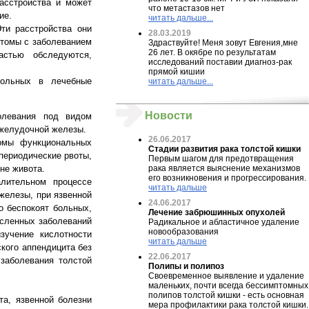
асстройства и может
что метастазов нет
ие.
читать дальше...
ти расстройства они
28.03.2019
птомы с заболеванием
Здраствуйте! Меня зовут Евгения,мне
26 лет. В окябре по результатам
астью обследуются,
исследований поставии диагноз-рак
прямой кишии
больных в лечебные
читать дальше...
Новости
олевания под видом
джелудочной железы.
26.06.2017
томы функциональных
Стадии развития рака толстой кишки
периодические рвоты,
Первым шагом для предотвращения
не живота.
рака является выяснение механизмов
его возникновения и прогрессирования.
лительном процессе
читать дальше
железы, при язвенной
24.06.2017
 беспокоят больных,
Лечение забрюшинных опухолей
исленных заболеваний
Радикальное и абластичное удаление
новообразования
зучение кислотности
читать дальше
кого аппендицита без
22.06.2017
заболевания толстой
Полипы и полипоз
Своевременное выявление и удаление
маленьких, почти всегда бессимптомных
полипов толстой кишки - есть основная
та, язвенной болезни
мера профилактики рака толстой кишки.