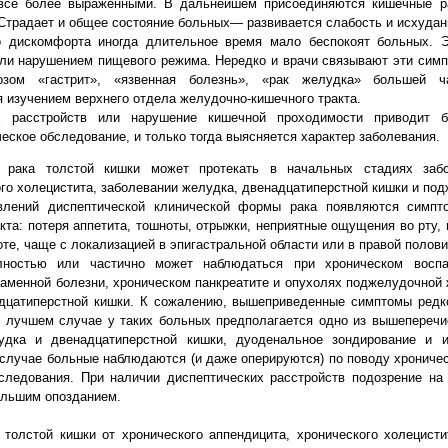
 все более выраженными. В дальнейшем присоединяются кишечные р
Страдает и общее состояние больных— развивается слабость и исхудан
 дискомфорта иногда длительное время мало беспокоят больных. Э
ли нарушением пищевого режима. Нередко и врачи связывают эти сим
зом «гастрит», «язвенная болезнь», «рак желудка» большей ч
я изучением верхнего отдела желудочно-кишечного тракта.
 расстройств или нарушение кишечной проходимости приводит 
еское обследование, и только тогда выясняется характер заболевания.
а рака толстой кишки может протекать в начальных стадиях заб
ого холецистита, заболевании желудка, двенадцатиперстной кишки и по
влений диспептической клинической формы рака появляются симп
кта: потеря аппетита, тошноты, отрыжки, неприятные ощущения во рту, 
те, чаще с локализацией в эпигастральной области или в правой полови
лностью или частично может наблюдаться при хроническом воспа
каменной болезни, хроническом панкреатите и опухолях поджелудочной 
дцатиперстной кишки. К сожалению, вышеприведенные симптомы редко
В лучшем случае у таких больных предполагается одно из вышепереч
удка и двенадцатиперстной кишки, дуоденальное зондирование и и
случае больные наблюдаются (и даже оперируются) по поводу хроничес
ледования. При наличии диспептических расстройств подозрение на 
ольшим опозданием.
толстой кишки от хронического аппендицита, хронического холецисти