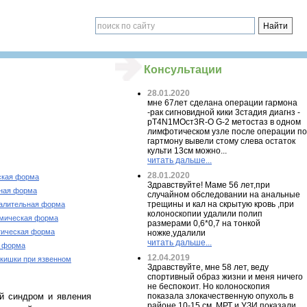
Консультации
28.01.2020
мне 67лет сделана операции гармона
-рак сигновидной кики 3стадия диагнз -
pT4N1MOст3R-O G-2 метостаз в одном
лимфотическом узле после операции по
гартмону вывели стому слева остаток
культи 13см можно...
читать дальше...
28.01.2020
ская форма
Здравствуйте! Маме 56 лет,при
ная форма
случайном обследовании на анальные
трещины и кал на скрытую кровь ,при
алительная форма
колоноскопии удалили полип
емическая форма
размерами 0,6*0,7 на тонкой
тическая форма
ножке,удалили
читать дальше...
 форма
12.04.2019
 кишки при язвенном
Здравствуйте, мне 58 лет, веду
спортивный образ жизни и меня ничего
не беспокоит. Но колоноскопия
й синдром и явления
показала злокачественную опухоль в
районе 10-15 см. МРТ и УЗИ показали