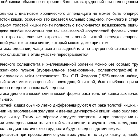
тной кишки обычно не встречает больших затруднений при полноценно
льной с диагнозом хронического аппендицита не может быть опериро
стой кишки, особенно это касается больных среднего, пожилого и стар
 раком толстой кишки почти полностью исключается возможность ошиб
едкие ошибки возможны при так называемой «опухолевой форме» хрони
го отростка, спаяние отростка со слепой кишкой нередко сопро
щий участок стенки кишки, который может даже при этом
м исследовании, чаще всего на задней или на внутренней стенке слеп
еф слизистой в этим участке перестраивается.
ического холецистита и желчекаменной болезни можно без особых тр
елчного пузыря (дуоденальное зондирование, холецистография) и 
х случаях ошибки встречаются. Так, С.П. Федоров (1925) описал наблю
ный камнями и сращенный с восходящей кишкой, был ошибочно приня
ущена в одном нашем наблюдении.
ики диспептической клинической формы рака толстой кишки заключае
льного.
рстной кишки обычно легко дифференцируются от рака толстой кишки, 
нии на заболевания желудка и двенадцатиперстной кишки надо обследо
тую кишку. Таким же образом следует поступать и при подозрении н
ми исследованиями только этой части кишки, а изучать весь желудочно
иально-диагностические трудности будут сведены до минимума.
тречаются при прорастании опухоли желудка в толстую кишку и, наобо