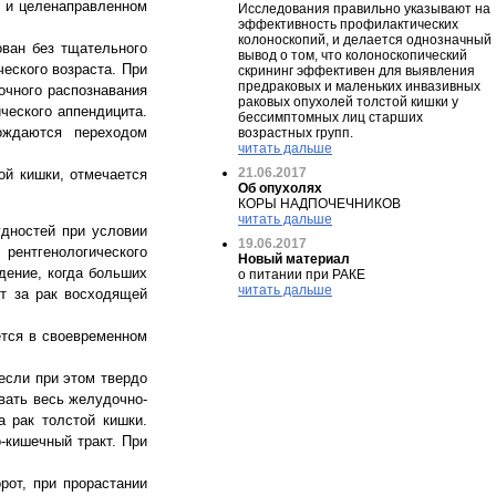
м и целенаправленном
Исследования правильно указывают на
эффективность профилактических
колоноскопий, и делается однозначный
ван без тщательного
вывод о том, что колоноскопический
ческого возраста. При
скрининг эффективен для выявления
предраковых и маленьких инвазивных
очного распознавания
раковых опухолей толстой кишки у
ческого аппендицита.
бессимптомных лиц старших
вождаются переходом
возрастных групп.
читать дальше
21.06.2017
ой кишки, отмечается
Об опухолях
КОРЫ НАДПОЧЕЧНИКОВ
читать дальше
удностей при условии
19.06.2017
рентгенологического
Новый материал
дение, когда больших
о питании при РАКЕ
читать дальше
т за рак восходящей
тся в своевременном
если при этом твердо
вать весь желудочно-
а рак толстой кишки.
-кишечный тракт. При
рот, при прорастании