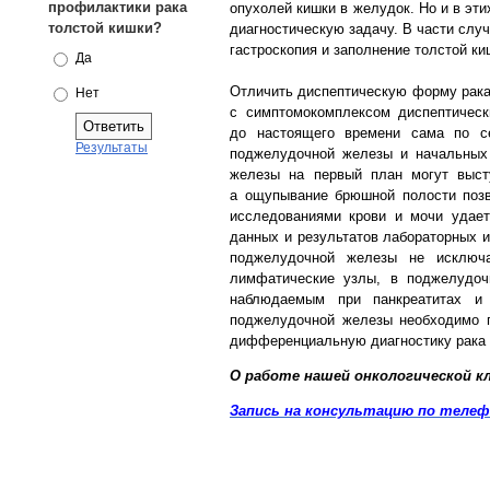
профилактики рака
опухолей кишки в желудок. Но и в эт
толстой кишки?
диагностическую задачу. В части слу
гастроскопия и заполнение толстой к
Да
Отличить диспептическую форму рака
Нет
с симптомокомплексом диспептическ
до настоящего времени сама по с
Результаты
поджелудочной железы и начальных 
железы на первый план могут выст
а ощупывание брюшной полости позв
исследованиями крови и мочи удает
данных и результатов лабораторных 
поджелудочной железы не исключа
лимфатические узлы, в поджелудоч
наблюдаемым при панкреатитах и 
поджелудочной железы необходимо п
дифференциальную диагностику рака 
О работе нашей онкологической к
Запись на консультацию по теле