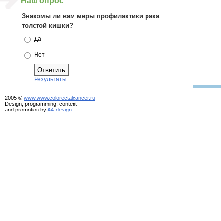
Наш опрос
Знакомы ли вам меры профилактики рака
толстой кишки?
Да
Нет
Результаты
2005 ©
www.www.colorectalcancer.ru
Design, programming, content
and promotion by
A4-design