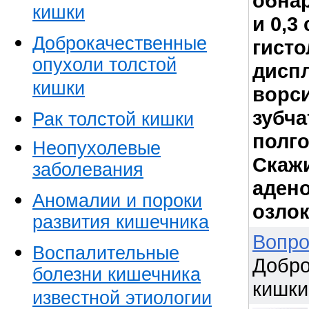
обнар
кишки
и 0,3
Доброкачественные
гисто
опухоли толстой
диспл
кишки
ворс
зубча
Рак толстой кишки
полго
Неопухолевые
Скаж
заболевания
аден
Аномалии и пороки
озло
развития кишечника
Вопро
Воспалительные
Добро
болезни кишечника
кишки 
известной этиологии