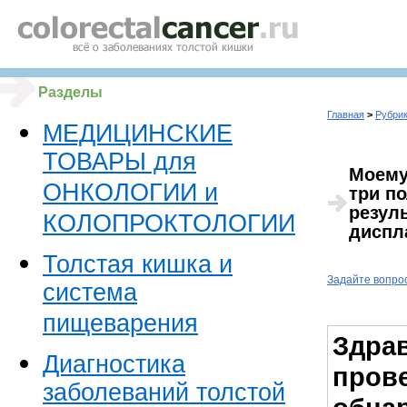
Разделы
Главная
>
Рубрик
МЕДИЦИНСКИЕ
ТОВАРЫ для
Моему
ОНКОЛОГИИ и
три по
резуль
КОЛОПРОКТОЛОГИИ
диспла
Толстая кишка и
Задайте вопро
система
пищеварения
Здрав
Диагностика
пров
заболеваний толстой