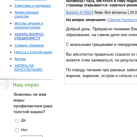
полипоза? чага, чистотел и тому подо
страница открывается- озвучьте реко
Симптомы и синдромы
Лекарственные
Вопрос # 7053
| Тема: Все вопросы | 26.
средства
На вопрос отвечает:
Павлов Ростисл
Методы лечения в
колопроктологии
Добрый день. Прекрасно понимаю Ваш
ЗАДАТЬ ВОПРОС
образования, на самом деле оно оче
СПЕЦИАЛИСТУ
С анальными трещинами и геморроем 
Словарь терминов
Пресса о толстой кишке
Вы абсолютно правильно сказали по п
Авторы
можете этим заниматься, но результа
ЗАПИСЬ НА
КОНСУЛЬТАЦИЮ
По поводу питания при раковых забол
жирном, жареном, остром и сильно с
Наш опрос
Знакомы ли вам
меры
профилактики рака
толстой кишки?
Да
Нет