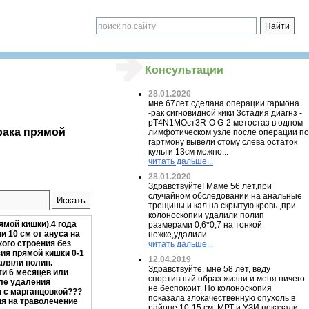
Консультации
28.01.2020
мне 67лет сделана операции гармона
-рак сигновидной кики 3стадия диагнз -
pT4N1MOст3R-O G-2 метостаз в одном
 рака прямой
лимфотическом узле после операции по
гартмону вывели стому слева остаток
культи 13см можно...
читать дальше...
28.01.2020
Здравствуйте! Маме 56 лет,при
случайном обследовании на анальные
трещины и кал на скрытую кровь ,при
колоноскопии удалили полип
ямой кишки).4 года
размерами 0,6*0,7 на тонкой
 10 см от ануса на
ножке,удалили
кого строения без
читать дальше...
ия прямой кишки 0-1
12.04.2019
аляли полип.
Здравствуйте, мне 58 лет, веду
ти 6 месяцев или
спортивный образ жизни и меня ничего
сле удаления
не беспокоит. Но колоноскопия
 с марганцовкой???
показала злокачественную опухоль в
мя на траволечение
районе 10-15 см. МРТ и УЗИ показали