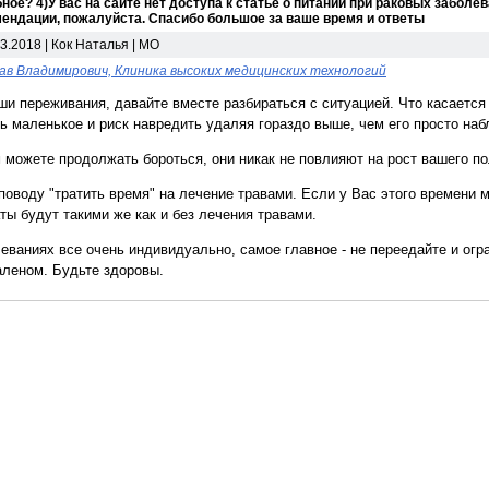
бное? 4)У вас на сайте нет доступа к статье о питании при раковых заболе
мендации, пожалуйста. Спасибо большое за ваше время и ответы
03.2018 | Кок Наталья | МО
ав Владимирович, Клиника высоких медицинских технологий
и переживания, давайте вместе разбираться с ситуацией. Что касается
нь маленькое и риск навредить удаляя гораздо выше, чем его просто на
можете продолжать бороться, они никак не повлияют на рост вашего п
оводу "тратить время" на лечение травами. Если у Вас этого времени м
ты будут такими же как и без лечения травами.
еваниях все очень индивидуально, самое главное - не переедайте и огра
аленом. Будьте здоровы.