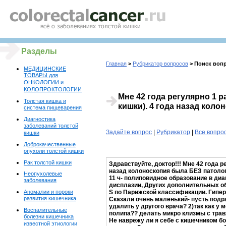
Разделы
Главная
>
Рубрикатор вопросов
> Поиск воп
МЕДИЦИНСКИЕ
ТОВАРЫ для
ОНКОЛОГИИ и
КОЛОПРОКТОЛОГИИ
Мне 42 года регулярно 1 р
Толстая кишка и
кишки). 4 года назад кол
система пищеварения
Диагностика
заболеваний толстой
Задайте вопрос
|
Рубрикатор
|
Все вопро
кишки
Доброкачественные
опухоли толстой кишки
Рак толстой кишки
Здравствуйте, доктор!!! Мне 42 года р
назад колоноскопия была БЕЗ патолог
Неопухолевые
11 ч- полиповидное образование в диа
заболевания
дисплазии, Других дополнительных об
Аномалии и пороки
S по Парижской классификации. Гипе
развития кишечника
Сказали очень маленький- пусть подра
удалить у другого врача? 2)так как у
Воспалительные
полипа?? делать микро клизмы с тра
болезни кишечника
Не наврежу ли я себе с кишечником бо
известной этиологии