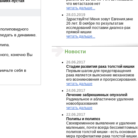
ваниях-пустая
что метастазов нет
читать дальше...
28.03.2019
Здраствуйте! Меня зовут Евгения,мне
26 лет. В окябре по результатам
исследований поставии диагноз-рак
 полиповидного
прямой кишии
блюдать в динамике.
читать дальше...
олипа.
Новости
ного, конечно Вы
26.06.2017
Стадии развития рака толстой кишки
ничьте себя в
Первым шагом для предотвращения
рака является выяснение механизмов
его возникновения и прогрессирования.
читать дальше
24.06.2017
Лечение забрюшинных опухолей
Радикальное и абластичное удаление
новообразования
читать дальше
22.06.2017
Полипы и полипоз
Своевременное выявление и удаление
маленьких, почти всегда бессимптомных
полипов толстой кишки - есть основная
мера профилактики рака толстой кишки.