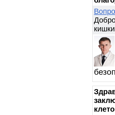
Вопро
Добро
кишки 
безоп
Здрав
заклю
клето