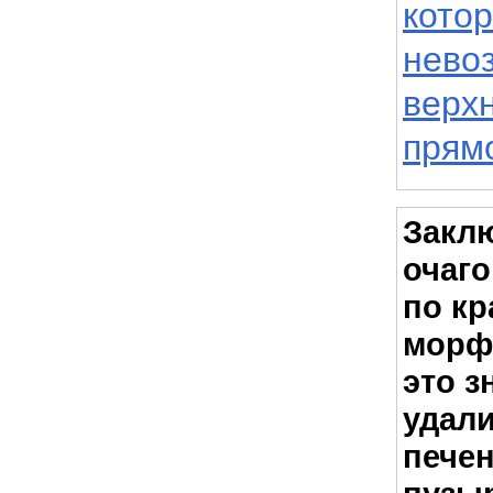
кото
нево
верх
прям
Закл
очаг
по кр
морфо
это з
удали
печен