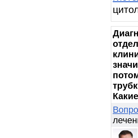
цито
Диагн
отдел
клини
значи
пото
трубк
Каки
Вопро
лечени