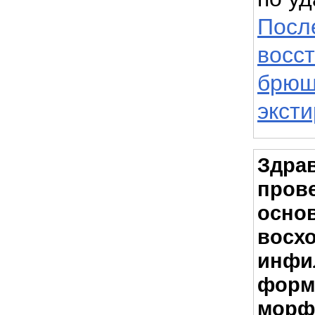
Посл
восс
брюш
эксти
Здрав
пров
осно
восх
инфи
форма
морф