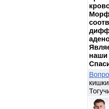
кров
Морф
соотв
дифф
адено
Являе
наши
Спаси
Вопро
кишки 
Тогуч