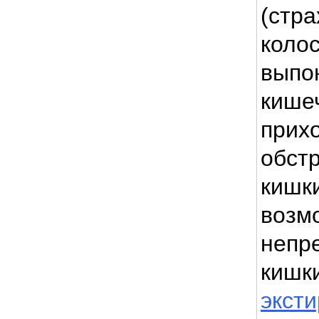
(стр
коло
выпо
кише
прихо
обст
кишки
возм
непр
кишк
эксти