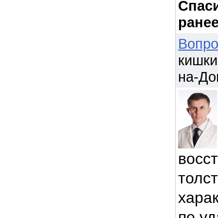
Спаси
ранее
Вопро
кишки 
на-До
восс
толст
хара
по у