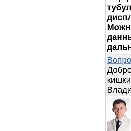
тубу
диспл
Можн
данны
дальн
Вопро
Добро
кишки 
Влад