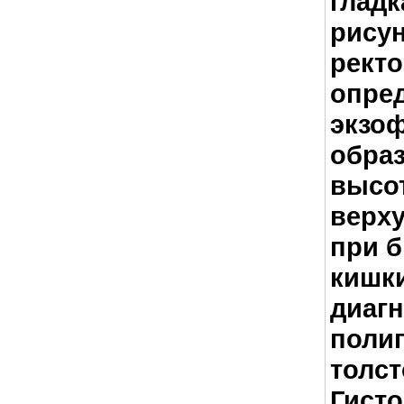
гладк
рисун
рект
опре
экзо
образ
высот
верх
при 
кишки
диаг
полип
толст
Гисто