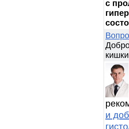
с пр
гипер
состо
Вопро
Добро
кишки 
реко
и до
гисто