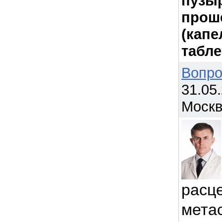
пузыр
прош
(капе
табле
Вопро
31.05
Моск
расц
метас