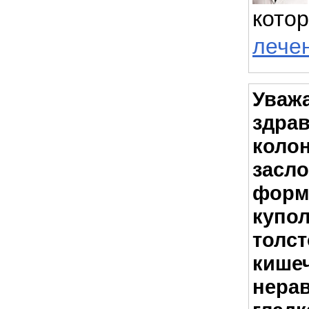
кото
лече
Уваж
здрав
коло
засло
форм
купол
толст
кише
нера