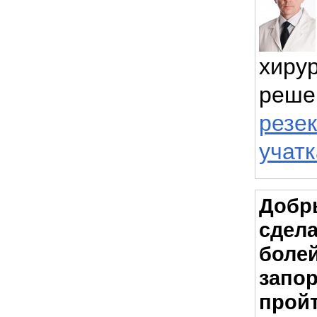
хиру
реше
резе
учат
Добры
сдел
болей
запор
пройт