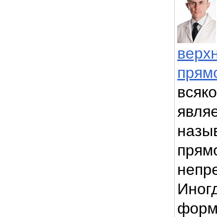
верх
прям
всяко
явля
назы
прям
непр
Иног
форм