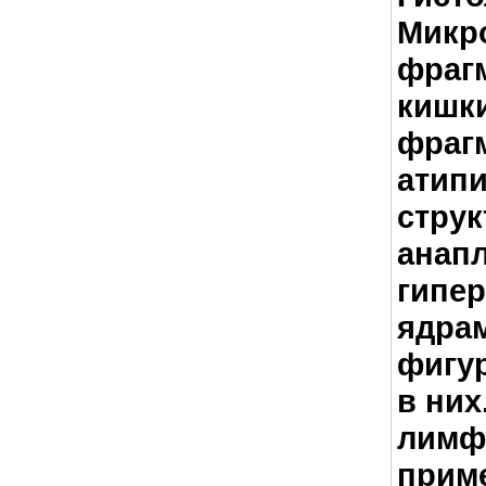
Микро
фраг
кишки
фрагм
атип
струк
анапл
гипе
ядра
фигу
в них
лимф
прим