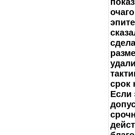
показ
очаго
эпите
сказа
сдела
разме
удали
такти
срок 
Если 
допус
срочн
дейст
благо