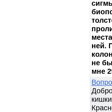
сигм
биоп
толст
проли
мест
ней. 
колон
не бы
мне 2
Вопро
Добро
кишки 
Красн