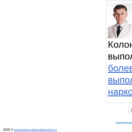
Коло
выпо
боле
выпо
нарк
2005 ©
www.www.colorectalcancer.ru