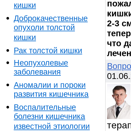
пожал
кишки
кишки
Доброкачественные
2-3 с
опухоли толстой
тепер
кишки
что д
Рак толстой кишки
лечен
Неопухолевые
Вопро
заболевания
01.06
Аномалии и пороки
развития кишечника
Воспалительные
болезни кишечника
тера
известной этиологии