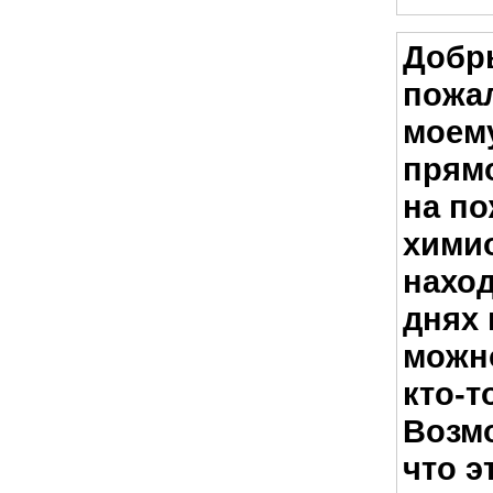
Добр
пожал
моему
прям
на по
хими
наход
днях 
можно
кто-т
Возмо
что э