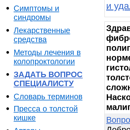
и уд
Симптомы и
синдромы
Здрав
Лекарственные
фибр
средства
полип
Методы лечения в
норме
колопроктологии
гисто
ЗАДАТЬ ВОПРОС
толст
СПЕЦИАЛИСТУ
сложн
Словарь терминов
Наск
мали
Пресса о толстой
кишке
Вопро
Добро