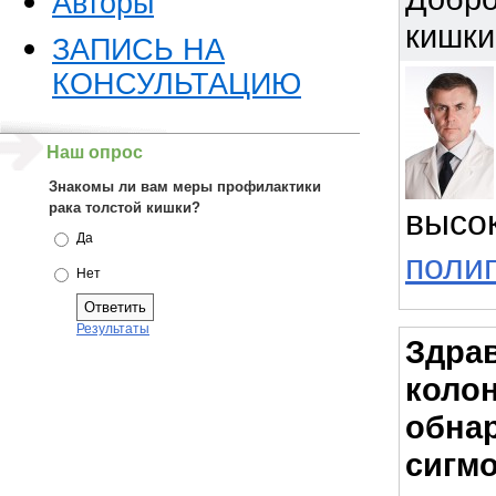
Авторы
кишки 
ЗАПИСЬ НА
КОНСУЛЬТАЦИЮ
Наш опрос
Знакомы ли вам меры профилактики
рака толстой кишки?
высо
Да
поли
Нет
Результаты
Здрав
колон
обнар
сигмо